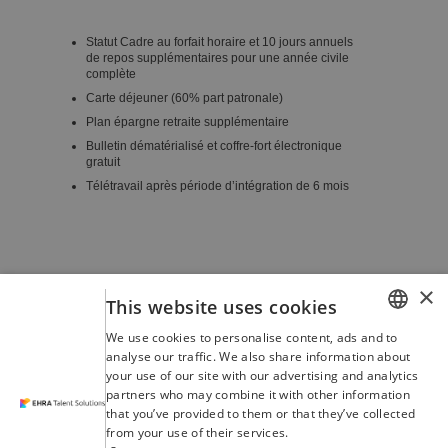
Statut Cadre au forfait horaire et 10 jours annuels
de repos supplémentaires pour une année civile
complète
Carte déjeuner (60% part patronale)
Plan épargne retraite supplémentaire
Bulletin dématérialisé et coffre-fort électronique
gratuit
Télétravail après période d’intégration de 6 mois
×
Retour à la liste des postes
Imprimer
This website uses cookies
Envoyer la candidature
We use cookies to personalise content, ads and to
ENGLISH
analyse our traffic. We also share information about
your use of our site with our advertising and analytics
LATVIAN
partners who may combine it with other information
that you’ve provided to them or that they’ve collected
DANISH
from your use of their services.
Privacy Policy