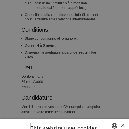
ou au sein d’une institution à dimension
internationale est fortement appréciée ;
Curiosité, implication, rigueur et intérêt marqué
pour l’actualité et les relations internationales.
Conditions
Stage conventionné et rémunéré ;
Durée :
4 à 6 mois
;
Disponibilité souhaitée à partir de
septembre
2026
.
Lieu
Dentons Paris
26 rue Madrid
75008 Paris
Candidature
Merci d’adresser vos deux CV (français et anglais)
ainsi que votre lettre de motivation.
×
Retour à la liste des postes
Imprimer
This website uses cookies